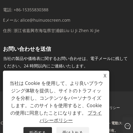
電話:
+86-15355830388
Eメール:
alice@huinuoscreen.com
住所:
浙江省嘉興市海塩県甘浦鎮Liu Li Ji Zhen Xi Jie
お問い合わせを送信
当社の製品や価格表に関するお問い合わせは、電子メールに残して
ください。24 時間以内にご連絡いたします。
X
今すぐお問い合わせ
当社は Cookie を使用して、より良いブラウ
ジング体験を提供し、サイトのトラフィッ
クを分析し、コンテンツをパーソナライズ
します。このサイトを使用すると、Cookie
Links
Sitemap
RSS
XML
プライバシーポリシー
の使用に同意したことになります。
プライ
バシーポリシー
Copyright © 2023 Zhejiang Huinuo Intelligent Technology Co., Ltd. - 電動スクリー
ン、三脚スクリーン、固定フレームスクリーン - 全著作権所有。
拒否する
受け入れる